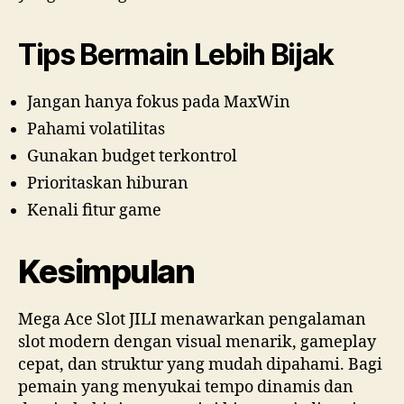
Tips Bermain Lebih Bijak
Jangan hanya fokus pada MaxWin
Pahami volatilitas
Gunakan budget terkontrol
Prioritaskan hiburan
Kenali fitur game
Kesimpulan
Mega Ace Slot JILI menawarkan pengalaman
slot modern dengan visual menarik, gameplay
cepat, dan struktur yang mudah dipahami. Bagi
pemain yang menyukai tempo dinamis dan