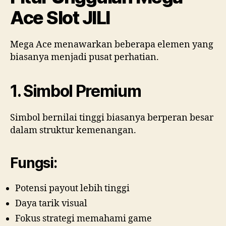
Ace Slot JILI
Mega Ace menawarkan beberapa elemen yang
biasanya menjadi pusat perhatian.
1. Simbol Premium
Simbol bernilai tinggi biasanya berperan besar
dalam struktur kemenangan.
Fungsi:
Potensi payout lebih tinggi
Daya tarik visual
Fokus strategi memahami game