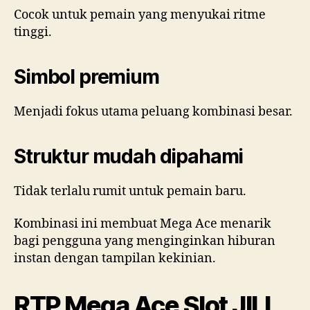
Cocok untuk pemain yang menyukai ritme
tinggi.
Simbol premium
Menjadi fokus utama peluang kombinasi besar.
Struktur mudah dipahami
Tidak terlalu rumit untuk pemain baru.
Kombinasi ini membuat Mega Ace menarik
bagi pengguna yang menginginkan hiburan
instan dengan tampilan kekinian.
RTP Mega Ace Slot JILI