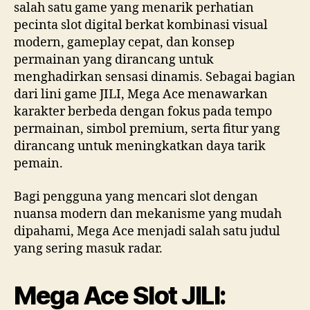
salah satu game yang menarik perhatian
pecinta slot digital berkat kombinasi visual
modern, gameplay cepat, dan konsep
permainan yang dirancang untuk
menghadirkan sensasi dinamis. Sebagai bagian
dari lini game JILI, Mega Ace menawarkan
karakter berbeda dengan fokus pada tempo
permainan, simbol premium, serta fitur yang
dirancang untuk meningkatkan daya tarik
pemain.
Bagi pengguna yang mencari slot dengan
nuansa modern dan mekanisme yang mudah
dipahami, Mega Ace menjadi salah satu judul
yang sering masuk radar.
Mega Ace Slot JILI: