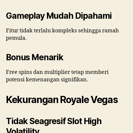
Gameplay Mudah Dipahami
Fitur tidak terlalu kompleks sehingga ramah
pemula.
Bonus Menarik
Free spins dan multiplier tetap memberi
potensi kemenangan signifikan.
Kekurangan Royale Vegas
Tidak Seagresif Slot High
Volatility