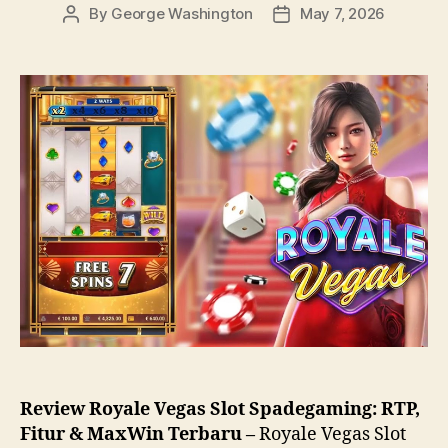
By
George Washington
May 7, 2026
Post
Post
author
date
Review Royale Vegas Slot Spadegaming: RTP,
Fitur & MaxWin Terbaru –
Royale Vegas Slot