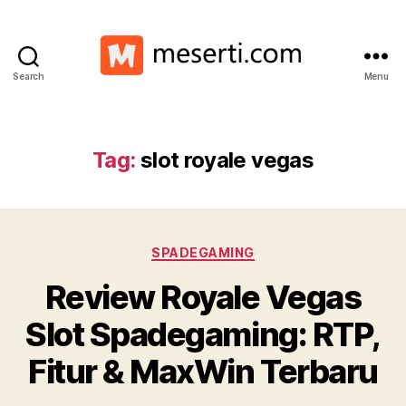
Search
Menu
Review
Ulasan
Game
Online
Tag:
slot royale vegas
Terbaik
Saat
Ini
Categories
SPADEGAMING
Review Royale Vegas
Slot Spadegaming: RTP,
Fitur & MaxWin Terbaru