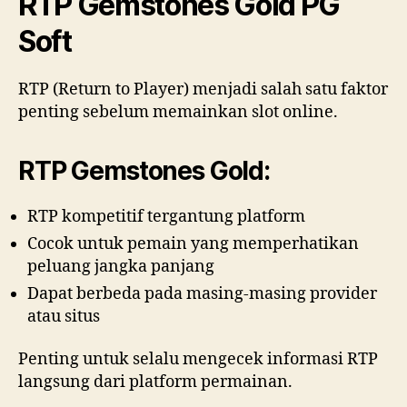
RTP Gemstones Gold PG
Soft
RTP (Return to Player) menjadi salah satu faktor
penting sebelum memainkan slot online.
RTP Gemstones Gold:
RTP kompetitif tergantung platform
Cocok untuk pemain yang memperhatikan
peluang jangka panjang
Dapat berbeda pada masing-masing provider
atau situs
Penting untuk selalu mengecek informasi RTP
langsung dari platform permainan.