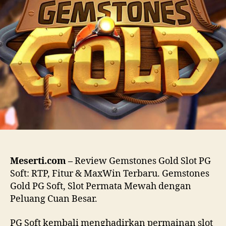
Meserti.com –
Review Gemstones Gold Slot PG
Soft: RTP, Fitur & MaxWin Terbaru. Gemstones
Gold PG Soft, Slot Permata Mewah dengan
Peluang Cuan Besar.
PG Soft kembali menghadirkan permainan slot