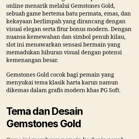
online menarik melalui Gemstones Gold,
sebuah game bertema batu permata, emas, dan
kekayaan berlimpah yang dirancang dengan
visual elegan serta fitur bonus modern. Dengan
nuansa kemewahan dan simbol penuh kilau,
slot ini menawarkan sensasi bermain yang
memadukan hiburan visual dengan potensi
kemenangan besar.
Gemstones Gold cocok bagi pemain yang
menyukai tema klasik harta karun namun
dikemas dalam grafis modern khas PG Soft.
Tema dan Desain
Gemstones Gold