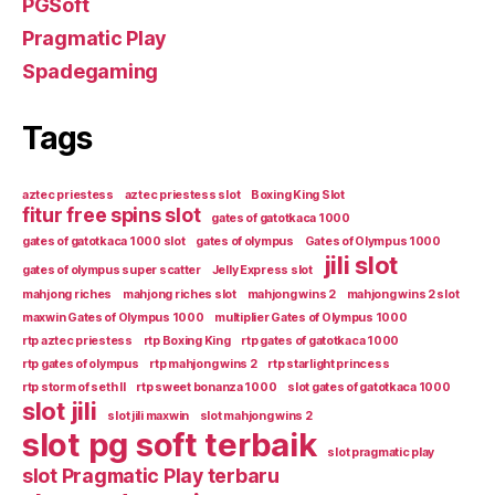
PGSoft
Pragmatic Play
Spadegaming
Tags
aztec priestess
aztec priestess slot
Boxing King Slot
fitur free spins slot
gates of gatotkaca 1000
gates of gatotkaca 1000 slot
gates of olympus
Gates of Olympus 1000
jili slot
gates of olympus super scatter
Jelly Express slot
mahjong riches
mahjong riches slot
mahjong wins 2
mahjong wins 2 slot
maxwin Gates of Olympus 1000
multiplier Gates of Olympus 1000
rtp aztec priestess
rtp Boxing King
rtp gates of gatotkaca 1000
rtp gates of olympus
rtp mahjong wins 2
rtp starlight princess
rtp storm of seth II
rtp sweet bonanza 1000
slot gates of gatotkaca 1000
slot jili
slot jili maxwin
slot mahjong wins 2
slot pg soft terbaik
slot pragmatic play
slot Pragmatic Play terbaru