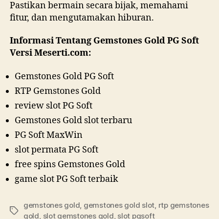
Pastikan bermain secara bijak, memahami
fitur, dan mengutamakan hiburan.
Informasi Tentang Gemstones Gold PG Soft
Versi Meserti.com:
Gemstones Gold PG Soft
RTP Gemstones Gold
review slot PG Soft
Gemstones Gold slot terbaru
PG Soft MaxWin
slot permata PG Soft
free spins Gemstones Gold
game slot PG Soft terbaik
gemstones gold
,
gemstones gold slot
,
rtp gemstones
Tags
gold
,
slot gemstones gold
,
slot pgsoft