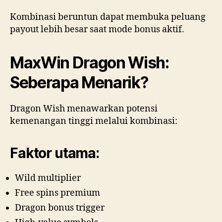
Kombinasi beruntun dapat membuka peluang
payout lebih besar saat mode bonus aktif.
MaxWin Dragon Wish:
Seberapa Menarik?
Dragon Wish menawarkan potensi
kemenangan tinggi melalui kombinasi:
Faktor utama:
Wild multiplier
Free spins premium
Dragon bonus trigger