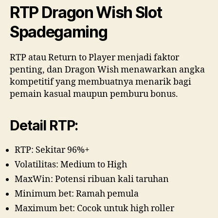
RTP Dragon Wish Slot
Spadegaming
RTP atau Return to Player menjadi faktor
penting, dan Dragon Wish menawarkan angka
kompetitif yang membuatnya menarik bagi
pemain kasual maupun pemburu bonus.
Detail RTP:
RTP: Sekitar 96%+
Volatilitas: Medium to High
MaxWin: Potensi ribuan kali taruhan
Minimum bet: Ramah pemula
Maximum bet: Cocok untuk high roller