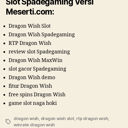
Slot Spadegaming Versi
Meserti.com:
Dragon Wish Slot
Dragon Wish Spadegaming
RTP Dragon Wish
review slot Spadegaming
Dragon Wish MaxWin
slot gacor Spadegaming
Dragon Wish demo
fitur Dragon Wish
free spins Dragon Wish
game slot naga hoki
dragon wish
,
dragon wish slot
,
rtp dragon wish
,
Tags
winrate dragon wish