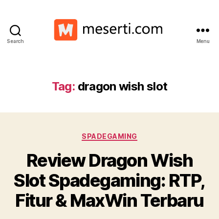
Search
Menu
Review
Ulasan
Game
Online
Tag:
dragon wish slot
Terbaik
Saat
Ini
Categories
SPADEGAMING
Review Dragon Wish
Slot Spadegaming: RTP,
Fitur & MaxWin Terbaru