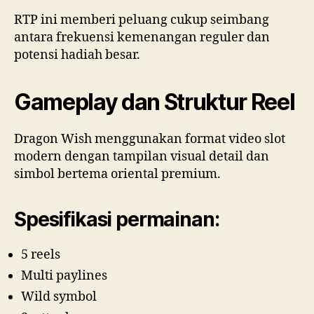
RTP ini memberi peluang cukup seimbang
antara frekuensi kemenangan reguler dan
potensi hadiah besar.
Gameplay dan Struktur Reel
Dragon Wish menggunakan format video slot
modern dengan tampilan visual detail dan
simbol bertema oriental premium.
Spesifikasi permainan:
5 reels
Multi paylines
Wild symbol