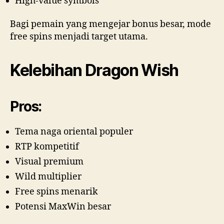
High-value symbols
Bagi pemain yang mengejar bonus besar, mode
free spins menjadi target utama.
Kelebihan Dragon Wish
Pros:
Tema naga oriental populer
RTP kompetitif
Visual premium
Wild multiplier
Free spins menarik
Potensi MaxWin besar