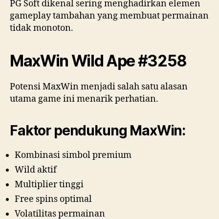
PG Soft dikenal sering menghadirkan elemen
gameplay tambahan yang membuat permainan
tidak monoton.
MaxWin Wild Ape #3258
Potensi MaxWin menjadi salah satu alasan
utama game ini menarik perhatian.
Faktor pendukung MaxWin:
Kombinasi simbol premium
Wild aktif
Multiplier tinggi
Free spins optimal
Volatilitas permainan