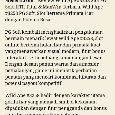
Meserti.com –
Review Wild Ape #3258 Slot PG
Soft: RTP, Fitur & MaxWin Terbaru. Wild Ape
#3258 PG Soft, Slot Bertema Primata Liar
dengan Potensi Besar
PG Soft kembali menghadirkan pengalaman
bermain menarik lewat Wild Ape #3258, slot
online bertema hutan liar dan primata kuat
yang menawarkan visual modern, fitur bonus
interaktif, serta peluang kemenangan besar.
Dengan desain penuh warna dan atmosfer
petualangan, game ini menarik perhatian
pemain yang mencari kombinasi hiburan dan
potensi payout kompetitif.
Wild Ape #3258 hadir dengan karakter utama
gorila liar yang menjadi simbol kekuatan,
dipadukan dengan fitur pengganda dan bonus
yang bisa meningkatkan peluang