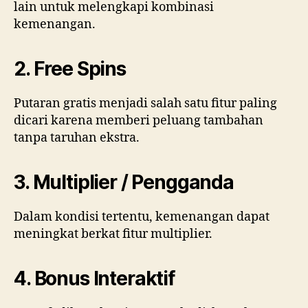
lain untuk melengkapi kombinasi
kemenangan.
2. Free Spins
Putaran gratis menjadi salah satu fitur paling
dicari karena memberi peluang tambahan
tanpa taruhan ekstra.
3. Multiplier / Pengganda
Dalam kondisi tertentu, kemenangan dapat
meningkat berkat fitur multiplier.
4. Bonus Interaktif