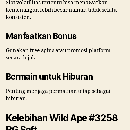
Slot volatilitas tertentu bisa menawarkan
kemenangan lebih besar namun tidak selalu
konsisten.
Manfaatkan Bonus
Gunakan free spins atau promosi platform
secara bijak.
Bermain untuk Hiburan
Penting menjaga permainan tetap sebagai
hiburan.
Kelebihan Wild Ape #3258
PG Soft