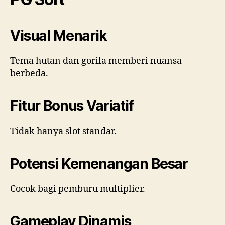
Visual Menarik
Tema hutan dan gorila memberi nuansa
berbeda.
Fitur Bonus Variatif
Tidak hanya slot standar.
Potensi Kemenangan Besar
Cocok bagi pemburu multiplier.
Gameplay Dinamis