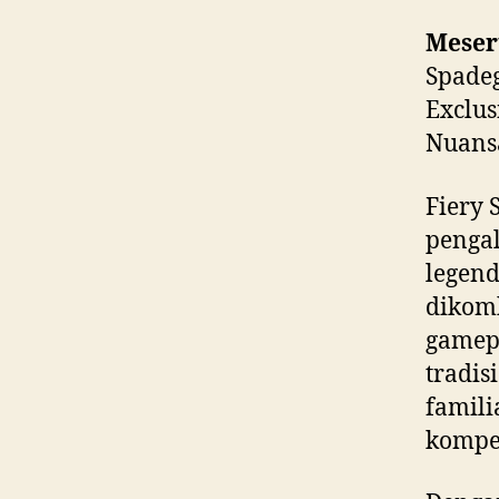
Meser
Spadeg
Exclus
Nuans
Fiery 
pengal
legend
dikom
gamepl
tradis
famili
kompet