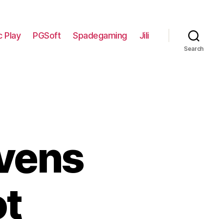
 Play
PGSoft
Spadegaming
Jili
Search
evens
ot