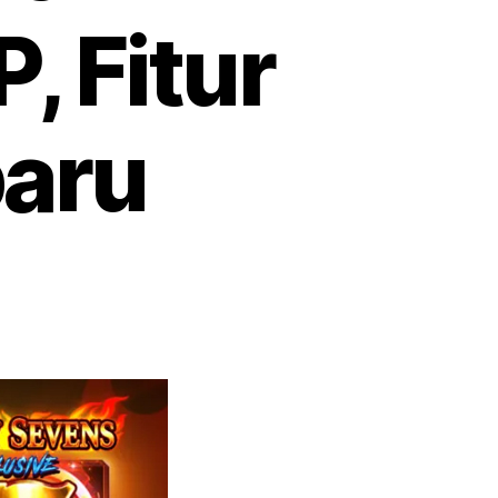
, Fitur
aru