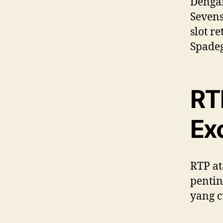
Dengan
Seven
slot r
Spade
RT
Ex
RTP at
pentin
yang c