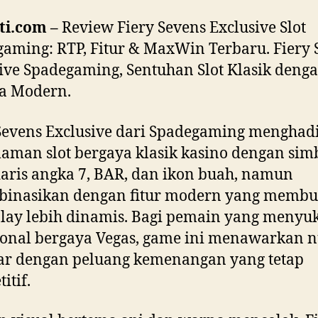
ti.com –
Review Fiery Sevens Exclusive Slot
aming: RTP, Fitur & MaxWin Terbaru. Fiery 
ive Spadegaming, Sentuhan Slot Klasik deng
a Modern.
Sevens Exclusive dari Spadegaming menghad
aman slot bergaya klasik kasino dengan sim
aris angka 7, BAR, dan ikon buah, namun
binasikan dengan fitur modern yang membu
ay lebih dinamis. Bagi pemain yang menyuka
ional bergaya Vegas, game ini menawarkan 
ar dengan peluang kemenangan yang tetap
itif.