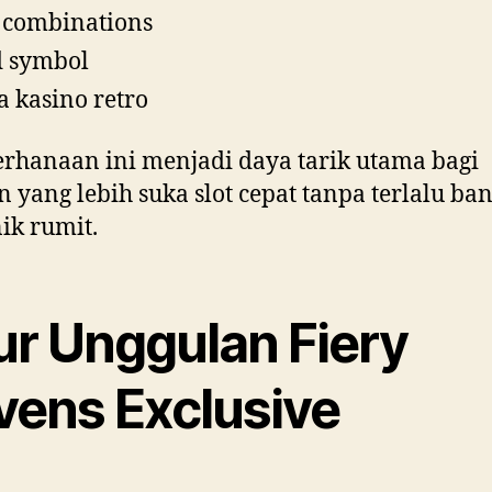
 combinations
d symbol
 kasino retro
rhanaan ini menjadi daya tarik utama bagi
 yang lebih suka slot cepat tanpa terlalu ba
ik rumit.
ur Unggulan Fiery
vens Exclusive