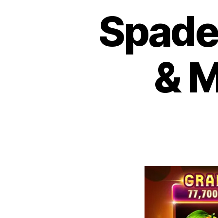
Spadeg
& 