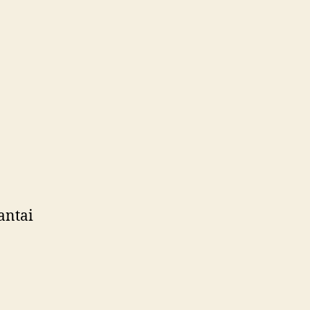
antai