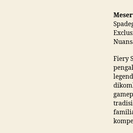
Meser
Spadeg
Exclus
Nuans
Fiery 
pengal
legend
dikom
gamepl
tradis
famili
kompet