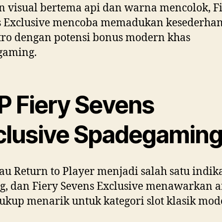
 visual bertema api dan warna mencolok, F
s Exclusive mencoba memadukan kesederha
etro dengan potensi bonus modern khas
gaming.
P Fiery Sevens
clusive Spadegamin
au Return to Player menjadi salah satu indik
g, dan Fiery Sevens Exclusive menawarkan 
ukup menarik untuk kategori slot klasik mod