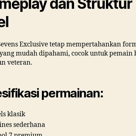
meplay dan Struktur
el
Sevens Exclusive tetap mempertahankan for
 yang mudah dipahami, cocok untuk pemain 
n veteran.
sifikasi permainan:
els klasik
ines sederhana
bol 7 premium