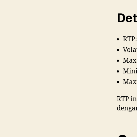
Det
RTP:
Vola
MaxW
Min
Maxi
RTP i
dengan