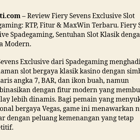
ti.com –
Review Fiery Sevens Exclusive Slot
aming: RTP, Fitur & MaxWin Terbaru. Fiery 
ive Spadegaming, Sentuhan Slot Klasik deng
a Modern.
Sevens Exclusive dari Spadegaming menghad
aman slot bergaya klasik kasino dengan sim
aris angka 7, BAR, dan ikon buah, namun
binasikan dengan fitur modern yang membu
ay lebih dinamis. Bagi pemain yang menyuka
ional bergaya Vegas, game ini menawarkan 
ar dengan peluang kemenangan yang tetap
itif.