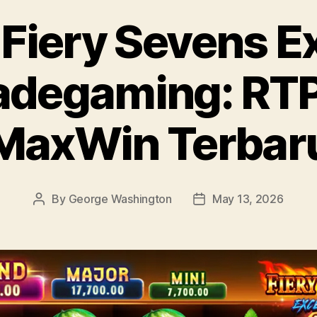
Fiery Sevens E
adegaming: RTP,
MaxWin Terbar
By
George Washington
May 13, 2026
Post
Post
author
date