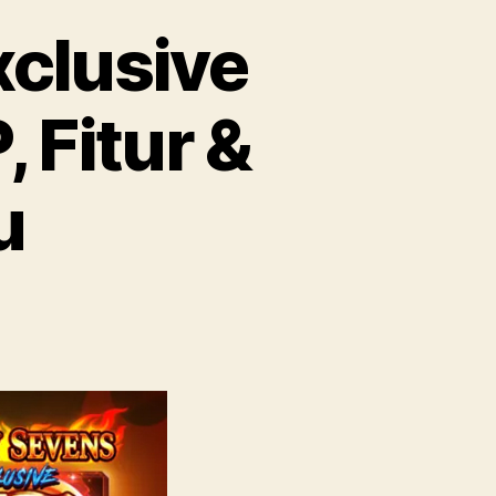
xclusive
 Fitur &
u