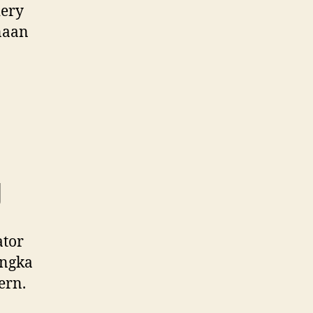
iery
naan
g
ator
angka
ern.