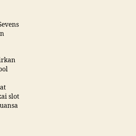
Sevens
an
irkan
bol
at
i slot
nuansa