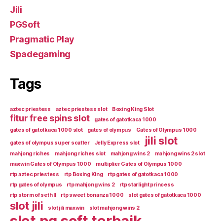
Jili
PGSoft
Pragmatic Play
Spadegaming
Tags
aztec priestess
aztec priestess slot
Boxing King Slot
fitur free spins slot
gates of gatotkaca 1000
gates of gatotkaca 1000 slot
gates of olympus
Gates of Olympus 1000
jili slot
gates of olympus super scatter
Jelly Express slot
mahjong riches
mahjong riches slot
mahjong wins 2
mahjong wins 2 slot
maxwin Gates of Olympus 1000
multiplier Gates of Olympus 1000
rtp aztec priestess
rtp Boxing King
rtp gates of gatotkaca 1000
rtp gates of olympus
rtp mahjong wins 2
rtp starlight princess
rtp storm of seth II
rtp sweet bonanza 1000
slot gates of gatotkaca 1000
slot jili
slot jili maxwin
slot mahjong wins 2
slot pg soft terbaik