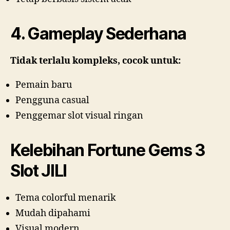
4. Gameplay Sederhana
Tidak terlalu kompleks, cocok untuk:
Pemain baru
Pengguna casual
Penggemar slot visual ringan
Kelebihan Fortune Gems 3
Slot JILI
Tema colorful menarik
Mudah dipahami
Visual modern