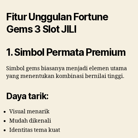
Fitur Unggulan Fortune
Gems 3 Slot JILI
1. Simbol Permata Premium
Simbol gems biasanya menjadi elemen utama
yang menentukan kombinasi bernilai tinggi.
Daya tarik:
Visual menarik
Mudah dikenali
Identitas tema kuat