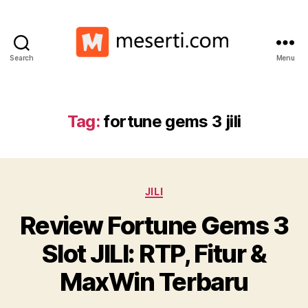
Search
Menu
Review
Ulasan
Game
Online
Tag:
fortune gems 3 jili
Terbaik
Saat
Ini
Categories
JILI
Review Fortune Gems 3
Slot JILI: RTP, Fitur &
MaxWin Terbaru