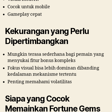
Cocok untuk mobile
Gameplay cepat
Kekurangan yang Perlu
Dipertimbangkan
Mungkin terasa sederhana bagi pemain yang
menyukai fitur bonus kompleks
Fokus visual bisa lebih dominan dibanding
kedalaman mekanisme tertentu
Penting memahami volatilitas
Siapa yang Cocok
Memainkan Fortune Gems