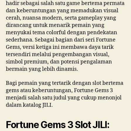
hadir sebagai salah satu game bertema permata
dan keberuntungan yang memadukan visual
cerah, nuansa modern, serta gameplay yang
dirancang untuk menarik pemain yang
menyukai tema colorful dengan pendekatan
sederhana. Sebagai bagian dari seri Fortune
Gems, versi ketiga ini membawa daya tarik
tersendiri melalui pengembangan visual,
simbol premium, dan potensi pengalaman
bermain yang lebih dinamis.
Bagi pemain yang tertarik dengan slot bertema
gems atau keberuntungan, Fortune Gems 3
menjadi salah satu judul yang cukup menonjol
dalam katalog JILI.
Fortune Gems 3 Slot JILI: