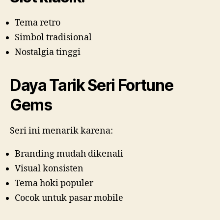
Tema retro
Simbol tradisional
Nostalgia tinggi
Daya Tarik Seri Fortune
Gems
Seri ini menarik karena:
Branding mudah dikenali
Visual konsisten
Tema hoki populer
Cocok untuk pasar mobile