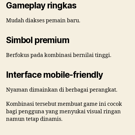
Gameplay ringkas
Mudah diakses pemain baru.
Simbol premium
Berfokus pada kombinasi bernilai tinggi.
Interface mobile-friendly
Nyaman dimainkan di berbagai perangkat.
Kombinasi tersebut membuat game ini cocok
bagi pengguna yang menyukai visual ringan
namun tetap dinamis.