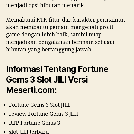
menjadi opsi hiburan menarik.
Memahami RTP, fitur, dan karakter permainan
akan membantu pemain mengenali profil
game dengan lebih baik, sambil tetap
menjadikan pengalaman bermain sebagai
hiburan yang bertanggung jawab.
Informasi Tentang Fortune
Gems 3 Slot JILI Versi
Meserti.com:
Fortune Gems 3 Slot JILI
review Fortune Gems 3 JILI
RTP Fortune Gems 3
slot JILI terbaru