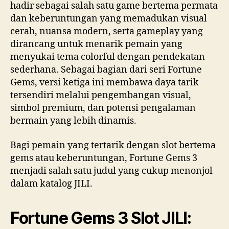
hadir sebagai salah satu game bertema permata
dan keberuntungan yang memadukan visual
cerah, nuansa modern, serta gameplay yang
dirancang untuk menarik pemain yang
menyukai tema colorful dengan pendekatan
sederhana. Sebagai bagian dari seri Fortune
Gems, versi ketiga ini membawa daya tarik
tersendiri melalui pengembangan visual,
simbol premium, dan potensi pengalaman
bermain yang lebih dinamis.
Bagi pemain yang tertarik dengan slot bertema
gems atau keberuntungan, Fortune Gems 3
menjadi salah satu judul yang cukup menonjol
dalam katalog JILI.
Fortune Gems 3 Slot JILI: