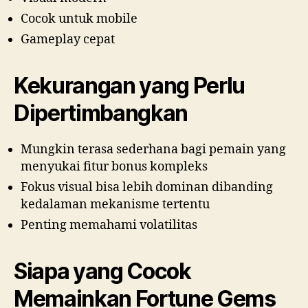
Cocok untuk mobile
Gameplay cepat
Kekurangan yang Perlu
Dipertimbangkan
Mungkin terasa sederhana bagi pemain yang
menyukai fitur bonus kompleks
Fokus visual bisa lebih dominan dibanding
kedalaman mekanisme tertentu
Penting memahami volatilitas
Siapa yang Cocok
Memainkan Fortune Gems