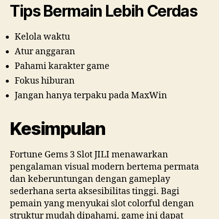
Tips Bermain Lebih Cerdas
Kelola waktu
Atur anggaran
Pahami karakter game
Fokus hiburan
Jangan hanya terpaku pada MaxWin
Kesimpulan
Fortune Gems 3 Slot JILI menawarkan
pengalaman visual modern bertema permata
dan keberuntungan dengan gameplay
sederhana serta aksesibilitas tinggi. Bagi
pemain yang menyukai slot colorful dengan
struktur mudah dipahami, game ini dapat