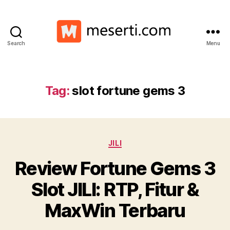
Search
Menu
Review
Ulasan
Game
Online
Tag:
slot fortune gems 3
Terbaik
Saat
Ini
Categories
JILI
Review Fortune Gems 3
Slot JILI: RTP, Fitur &
MaxWin Terbaru