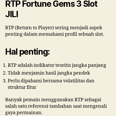
RTP Fortune Gems 3 Slot
JILI
RTP (Return to Player) sering menjadi aspek
penting dalam memahami profil sebuah slot.
Hal penting:
RTP adalah indikator teoritis jangka panjang
Tidak menjamin hasil jangka pendek
Perlu dipahami bersama volatilitas dan
struktur fitur
Banyak pemain menggunakan RTP sebagai
salah satu referensi tambahan saat mengenali
gaya permainan.