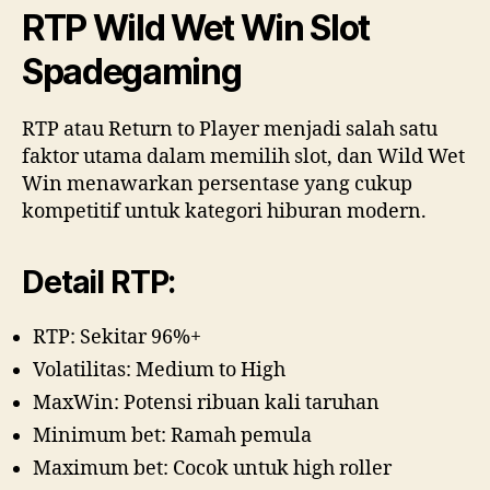
RTP Wild Wet Win Slot
Spadegaming
RTP atau Return to Player menjadi salah satu
faktor utama dalam memilih slot, dan Wild Wet
Win menawarkan persentase yang cukup
kompetitif untuk kategori hiburan modern.
Detail RTP:
RTP: Sekitar 96%+
Volatilitas: Medium to High
MaxWin: Potensi ribuan kali taruhan
Minimum bet: Ramah pemula
Maximum bet: Cocok untuk high roller