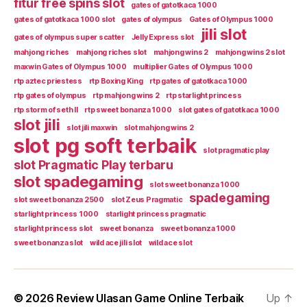
fitur free spins slot
gates of gatotkaca 1000
gates of gatotkaca 1000 slot
gates of olympus
Gates of Olympus 1000
jili slot
gates of olympus super scatter
Jelly Express slot
mahjong riches
mahjong riches slot
mahjong wins 2
mahjong wins 2 slot
maxwin Gates of Olympus 1000
multiplier Gates of Olympus 1000
rtp aztec priestess
rtp Boxing King
rtp gates of gatotkaca 1000
rtp gates of olympus
rtp mahjong wins 2
rtp starlight princess
rtp storm of seth II
rtp sweet bonanza 1000
slot gates of gatotkaca 1000
slot jili
slot jili maxwin
slot mahjong wins 2
slot pg soft terbaik
slot pragmatic play
slot Pragmatic Play terbaru
slot spadegaming
slot sweet bonanza 1000
spadegaming
slot sweet bonanza 2500
slot Zeus Pragmatic
starlight princess 1000
starlight princess pragmatic
starlight princess slot
sweet bonanza
sweet bonanza 1000
sweet bonanza slot
wild ace jili slot
wild ace slot
© 2026
Review Ulasan Game Online Terbaik
Up
↑