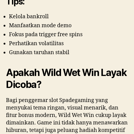
Tips:
Kelola bankroll
Manfaatkan mode demo
Fokus pada trigger free spins
Perhatikan volatilitas
Gunakan taruhan stabil
Apakah Wild Wet Win Layak
Dicoba?
Bagi penggemar slot Spadegaming yang
menyukai tema ringan, visual menarik, dan
fitur bonus modern, Wild Wet Win cukup layak
dimainkan. Game ini tidak hanya menawarkan
hiburan, tetapi juga peluang hadiah kompetitif