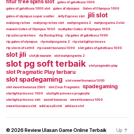
fitur free spins slot
gates of gatotkaca 1000
gates of gatotkaca 1000 slot
gates of olympus
Gates of Olympus 1000
jili slot
gates of olympus super scatter
Jelly Express slot
mahjong riches
mahjong riches slot
mahjong wins 2
mahjong wins 2 slot
maxwin Gates of Olympus 1000
multiplier Gates of Olympus 1000
rtp aztec priestess
rtp Boxing King
rtp gates of gatotkaca 1000
rtp gates of olympus
rtp mahjong wins 2
rtp starlight princess
rtp storm of seth II
rtp sweet bonanza 1000
slot gates of gatotkaca 1000
slot jili
slot jili maxwin
slot mahjong wins 2
slot pg soft terbaik
slot pragmatic play
slot Pragmatic Play terbaru
slot spadegaming
slot sweet bonanza 1000
spadegaming
slot sweet bonanza 2500
slot Zeus Pragmatic
starlight princess 1000
starlight princess pragmatic
starlight princess slot
sweet bonanza
sweet bonanza 1000
sweet bonanza slot
wild ace jili slot
wild ace slot
© 2026
Review Ulasan Game Online Terbaik
Up
↑