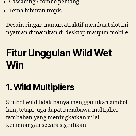
Cascading / combo peluang
Tema hiburan tropis
Desain ringan namun atraktif membuat slot ini
nyaman dimainkan di desktop maupun mobile.
Fitur Unggulan Wild Wet
Win
1. Wild Multipliers
Simbol wild tidak hanya menggantikan simbol
lain, tetapi juga dapat membawa multiplier
tambahan yang meningkatkan nilai
kemenangan secara signifikan.