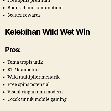
Free spins premium
Bonus chain combinations
Scatter rewards
Kelebihan Wild Wet Win
Pros:
Tema tropis unik
RTP kompetitif
Wild multiplier menarik
Free spins potensial
Visual ringan dan modern
Cocok untuk mobile gaming